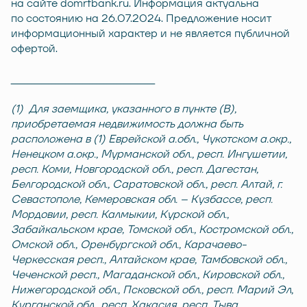
на сайте
domrfbank.ru
. Информация актуальна
по состоянию на 26.07.2024. Предложение носит
информационный характер и не является публичной
офертой.
__________________________________________
(1) Для заемщика, указанного в пункте (В),
приобретаемая недвижимость должна быть
расположена в (1) Еврейской а.обл., Чукотском а.окр.,
Ненецком а.окр., Мурманской обл., респ. Ингушетии,
респ. Коми, Новгородской обл., респ. Дагестан,
Белгородской обл., Саратовской обл., респ. Алтай, г.
Севастополе, Кемеровская обл. – Кузбассе, респ.
Мордовии, респ. Калмыкии, Курской обл.,
Забайкальском крае, Томской обл., Костромской обл.,
Омской обл., Оренбургской обл., Карачаево-
Черкесская респ., Алтайском крае, Тамбовской обл.,
Чеченской респ., Магаданской обл., Кировской обл.,
Нижегородской обл., Псковской обл., респ. Марий Эл,
Курганской обл., респ. Хакасия, респ. Тыва,