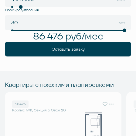
Срок кредитования
лет
86 476 руб/мес
Оставить заявку
Квартиры с похожими планировками
№ 426
Корпус №11, Секция 3, Этаж 20
К