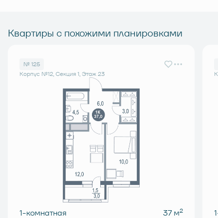
Квартиры с похожими планировками
№ 125
Корпус №12, Секция 1, Этаж 23
К
2
1-комнатная
37 м