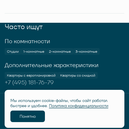
Часто ищут
По комнатности
Студии
1-комнатные
2-комнатные
3-комнатные
Дополнительные характеристики
Квартиры с европланировкой
Квартиры со скидкой
+7 (495) 181-76-79
Мы используем cookie-файлы, чтобы сайт работал
© RUSICH KOTELNIKI 2026
Политика конфиденциальности
быстрее и удобнее.
Политика конфиденциальности
Дисклеймер "Семейная ипотека от 6%"
Понятно
Разработано