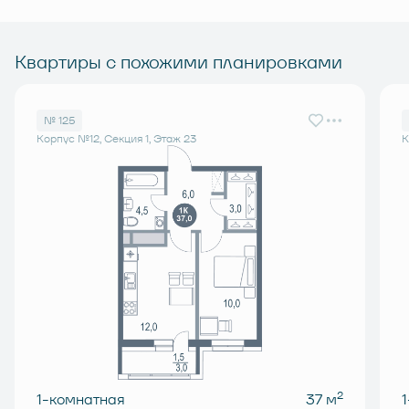
Квартиры с похожими планировками
№ 125
Корпус №12, Секция 1, Этаж 23
К
2
1-комнатная
37 м