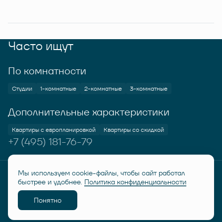
Часто ищут
По комнатности
Студии
1-комнатные
2-комнатные
3-комнатные
Дополнительные характеристики
Квартиры с европланировкой
Квартиры со скидкой
+7 (495) 181-76-79
Мы используем cookie-файлы, чтобы сайт работал
© RUSICH KOTELNIKI 2026
Политика конфиденциальности
быстрее и удобнее.
Политика конфиденциальности
Дисклеймер "Семейная ипотека от 6%"
Понятно
Разработано