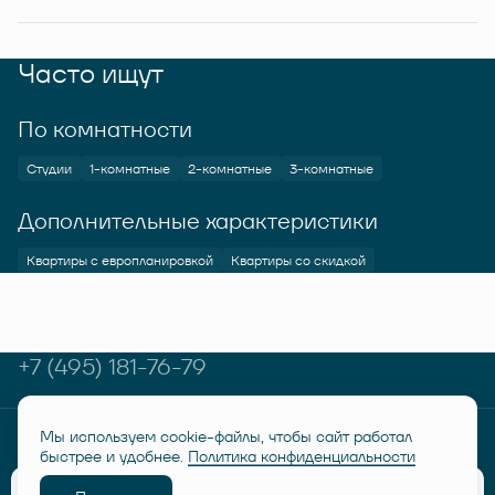
Часто ищут
По комнатности
Студии
1-комнатные
2-комнатные
3-комнатные
Дополнительные характеристики
Квартиры с европланировкой
Квартиры со скидкой
+7 (495) 181-76-79
Мы используем cookie-файлы, чтобы сайт работал
© RUSICH KOTELNIKI 2026
Политика конфиденциальности
быстрее и удобнее.
Политика конфиденциальности
Дисклеймер "Семейная ипотека от 6%"