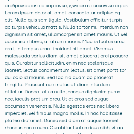
отображается на карточке, длиною в несколько строк
Lorem ipsum dolor sit amet, consectetur adipiscing
elit. Nulla quis sem ligula. Vestibulum efficitur turpis
ac turpis vehicula mattis. Nulla tortor mi, interdum non
dignissim sit amet, ullamcorper sit amet mauris. Ut vel
accumsan libero, a rutrum mauris. Mauris luctus arcu
erat, in tempus urna tincidunt sit amet. Vivamus
malesuada varius diam, sit amet placerat orci posuere
quis. Curabitur sollicitudin, enim nec scelerisque
laoreet, lectus condimentum lectus, sit amet porttitor
dui odio id mauris. Sed lacinia quam ac placerat
fringilla. Praesent non metus at diam interdum
efficitur. Donec tellus nulla, congue dignissim purus
nec, iaculis pretium arcu. Ut et eros sed augue
accumsan venenatis. Nulla egestas eros nec libero
imperdiet, vel finibus magna mollis. In hac habitasse
platea dictumst. Donec sed diam at augue laoreet
rhoncus non a nunc. Curabitur luctus risus nibh, vitae