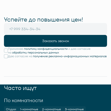
Успейте до повышения цен!
Заказать звонок
Принимаю
политику конфиденциальности
и даю согласие
на
обработку персональных данных
Даю согласие на
получение рекламно-информационных материалов
Часто ищут
По комнатности
Студии
1-комнатные
2-комнатные
3-комнатные