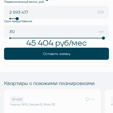
Первоначальный взнос, руб.
25%
Срок кредитования
лет
45 404 руб/мес
Оставить заявку
Квартиры с похожими планировками
№ 403
Корпус №12, Секция 3, Этаж 23
К