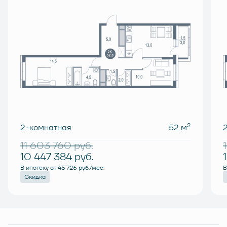
2
2-комнатная
52 м
11 603 760
руб.
10 447 384
руб.
В ипотеку от 45 726 руб./мес.
В
Скидка