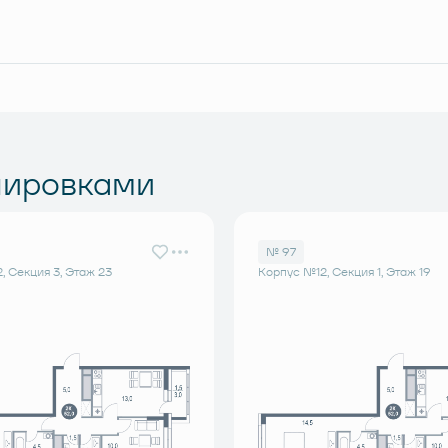
нировками
№ 97
, Секция 3, Этаж 23
Корпус №12, Секция 1, Этаж 19