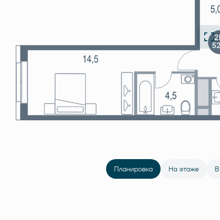
Планировка
На этаже
В