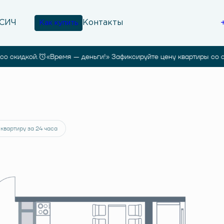
Контакты
Как купить
скидкой.
«Время — деньги!» Зафиксируйте цену квартиры со скид
т 44 882 руб.
 квартиру за 24 часа