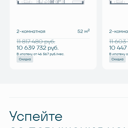
2
2-комнатная
52 м
2-комна
11 817 480
руб.
11 603
10 639 732
руб.
10 447
В ипотеку от 46 567 руб./мес.
В ипотеку о
Скидка
Скидка
Успейте