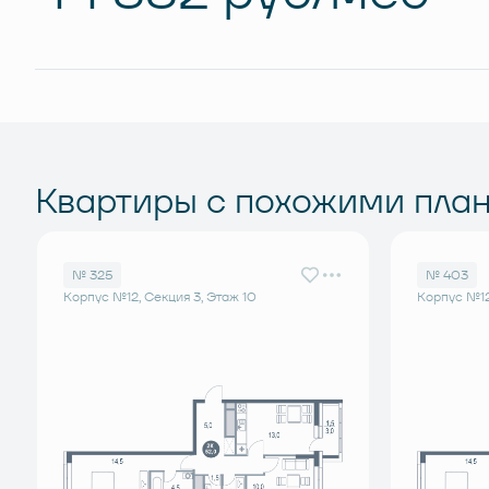
Квартиры с похожими пла
№ 325
№ 403
Корпус №12, Секция 3, Этаж 10
Корпус №12