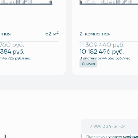
2
тная
52 м
2-комнатная
 760
руб.
11 309 440
руб.
 384
руб.
10 182 496
руб.
т 45 726 руб./мес.
В ипотеку от 44 566 руб./мес.
Скидка
Принимаю
политику конфид