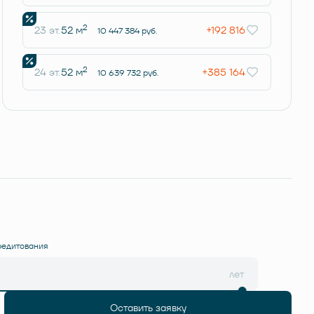
2
23 эт.
52 м
+192 816
10 447 384 руб.
2
24 эт.
52 м
+385 164
10 639 732 руб.
редитования
лет
Оставить заявку