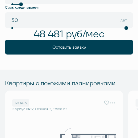
Срок кредитования
лет
48 481 руб/мес
Оставить заявку
Квартиры с похожими планировками
№ 403
Корпус №12, Секция 3, Этаж 23
К