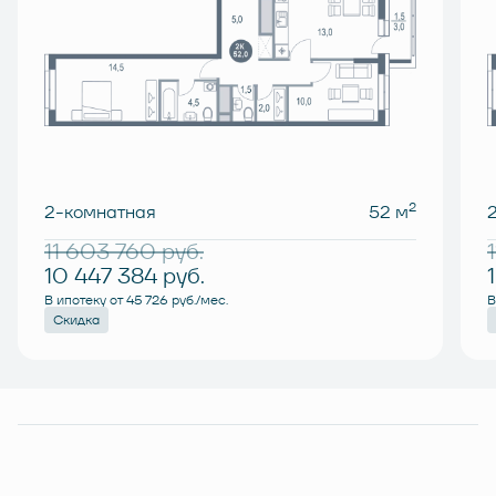
2
2-комнатная
52 м
11 603 760
руб.
10 447 384
руб.
В ипотеку от 45 726 руб./мес.
В
Скидка