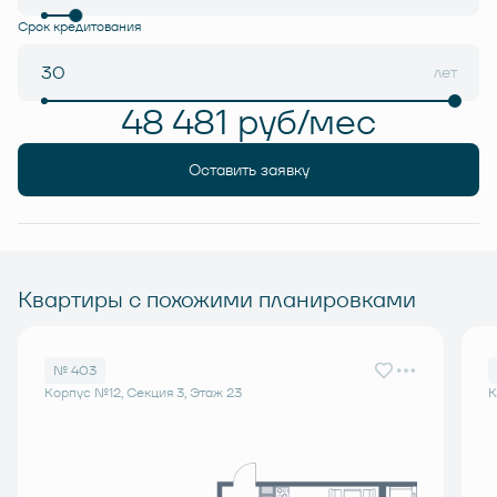
Срок кредитования
лет
48 481 руб/мес
Оставить заявку
Квартиры с похожими планировками
№ 403
Корпус №12, Секция 3, Этаж 23
К