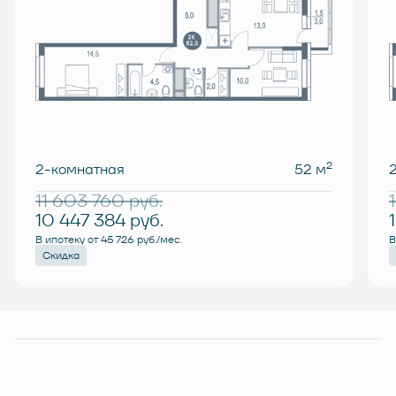
2
2-комнатная
52 м
11 603 760
руб.
10 447 384
руб.
В ипотеку от 45 726 руб./мес.
В
Скидка