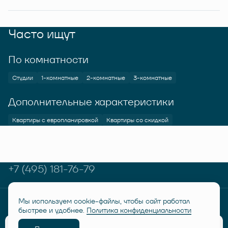
Часто ищут
По комнатности
Студии
1-комнатные
2-комнатные
3-комнатные
Дополнительные характеристики
Квартиры с европланировкой
Квартиры со скидкой
+7 (495) 181-76-79
Мы используем cookie-файлы, чтобы сайт работал
© RUSICH KOTELNIKI 2026
Политика конфиденциальности
быстрее и удобнее.
Политика конфиденциальности
Дисклеймер "Семейная ипотека от 6%"