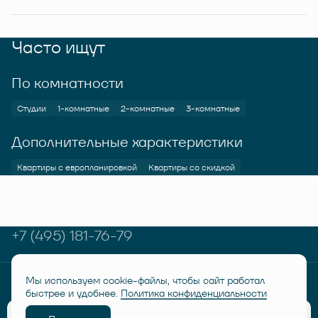
Часто ищут
По комнатности
Студии
1-комнатные
2-комнатные
3-комнатные
Дополнительные характеристики
Квартиры с европланировкой
Квартиры со скидкой
+7 (495) 181-76-79
Мы используем cookie-файлы, чтобы сайт работал
© RUSICH KOTELNIKI 2026
Политика конфиденциальности
быстрее и удобнее.
Политика конфиденциальности
Дисклеймер "Семейная ипотека от 6%"