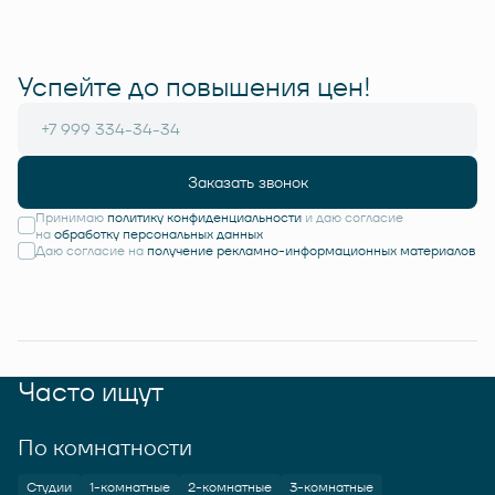
Успейте до повышения цен!
Заказать звонок
Принимаю
политику конфиденциальности
и даю согласие
на
обработку персональных данных
Даю согласие на
получение рекламно-информационных материалов
Часто ищут
По комнатности
Студии
1-комнатные
2-комнатные
3-комнатные