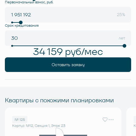
Первоначальный взнос, руб.
25%
Срок кредитования
лет
34 159 руб/мес
Оставить заявку
Квартиры с похожими планировками
№ 125
Корпус №12, Секция 1, Этаж 23
К