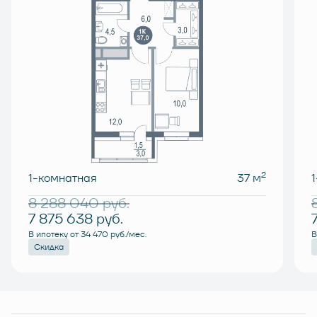
2
1-комнатная
37 м
8 288 040
руб.
7 875 638
руб.
В ипотеку от 34 470 руб./мес.
В
Скидка