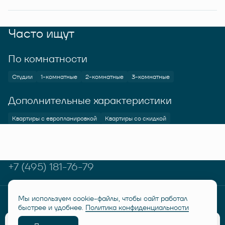
Часто ищут
По комнатности
Студии
1-комнатные
2-комнатные
3-комнатные
Дополнительные характеристики
Квартиры с европланировкой
Квартиры со скидкой
+7 (495) 181-76-79
Мы используем cookie-файлы, чтобы сайт работал
© RUSICH KOTELNIKI 2026
Политика конфиденциальности
быстрее и удобнее.
Политика конфиденциальности
Дисклеймер "Семейная ипотека от 6%"