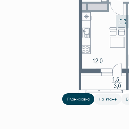
Планировка
На этаже
В