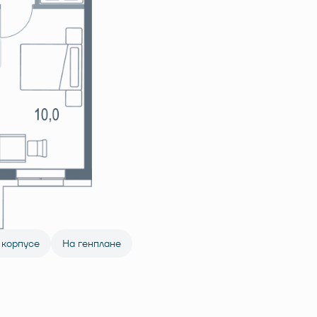
 корпусе
На генплане