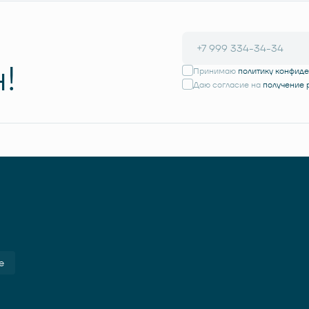
!
Принимаю
политику конфид
Даю согласие на
получение
е