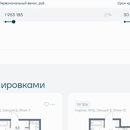
Первоначальный взнос, руб.
Срок к
25%
нировками
№ 326
, Секция 2, Этаж 7
Корпус №12, Секция 3, Этаж 10