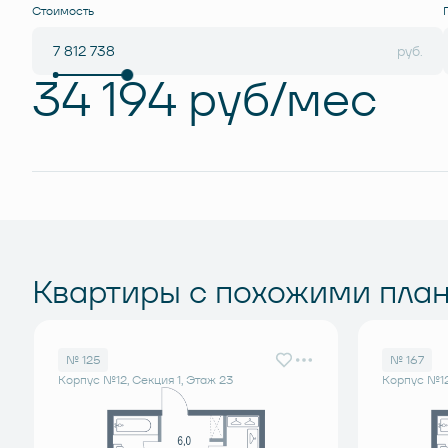
Стоимость
руб.
34 194 руб/мес
Квартиры с похожими пла
№ 125
№ 167
Корпус №12, Секция 1, Этаж 23
Корпус №12