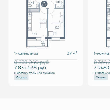
2
1-комнатная
37 м
1-комна
8 288 040
руб.
8 364
7 875 638
руб.
7 948 
В ипотеку от 34 470 руб./мес.
В ипотеку о
Скидка
Скидка