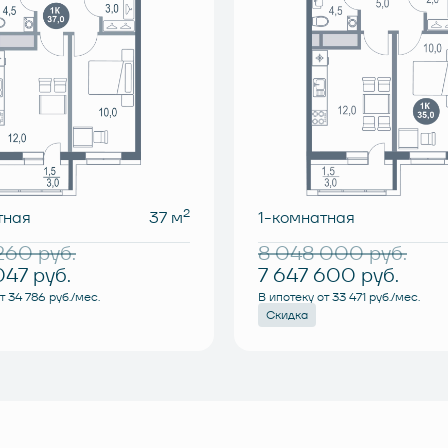
2
тная
37 м
1-комнатная
 260
руб.
8 048 000
руб.
047
руб.
7 647 600
руб.
т 34 786 руб./мес.
В ипотеку от 33 471 руб./мес.
Скидка