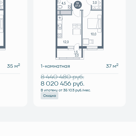
2
2
35 м
1-комнатная
37 м
8 440 480
руб.
8 020 456
руб.
В ипотеку от 35 103 руб./мес.
Скидка