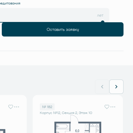
редитования
лет
Оставить заявку
№ 182
Корпус №12, Секция 2, Этаж 10