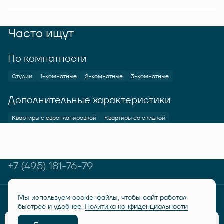
Часто ищут
По комнатности
Студии
1-комнатные
2-комнатные
3-комнатные
Дополнительные характеристики
Квартиры с европланировкой
Квартиры со скидкой
+7 (495) 181-76-79
Мы используем cookie-файлы, чтобы сайт работал
© RUSICH KOTELNIKI 2026
Политика конфиденциальности
быстрее и удобнее.
Политика конфиденциальности
Дисклеймер "Семейная ипотека от 6%"