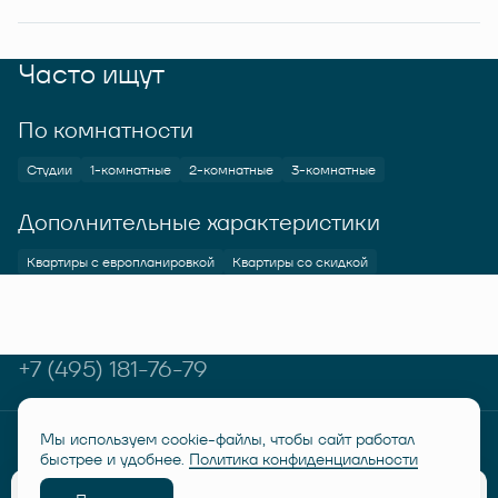
Часто ищут
По комнатности
Студии
1-комнатные
2-комнатные
3-комнатные
Дополнительные характеристики
Квартиры с европланировкой
Квартиры со скидкой
+7 (495) 181-76-79
Мы используем cookie-файлы, чтобы сайт работал
© RUSICH KOTELNIKI 2026
Политика конфиденциальности
быстрее и удобнее.
Политика конфиденциальности
Дисклеймер "Семейная ипотека от 6%"