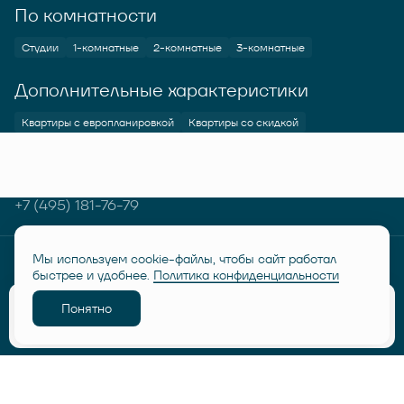
По комнатности
Студии
1-комнатные
2-комнатные
3-комнатные
Дополнительные характеристики
Квартиры с европланировкой
Квартиры со скидкой
+7 (495) 181-76-79
Мы используем cookie-файлы, чтобы сайт работал
© RUSICH KOTELNIKI 2026
Политика конфиденциальности
быстрее и удобнее.
Политика конфиденциальности
Дисклеймер "Семейная ипотека от 6%"
Понятно
Разработано
Забронировать