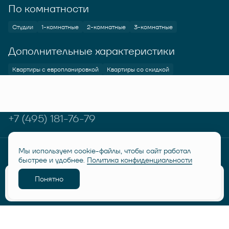
По комнатности
Студии
1-комнатные
2-комнатные
3-комнатные
Дополнительные характеристики
Квартиры с европланировкой
Квартиры со скидкой
+7 (495) 181-76-79
Мы используем cookie-файлы, чтобы сайт работал
© RUSICH KOTELNIKI 2026
Политика конфиденциальности
быстрее и удобнее.
Политика конфиденциальности
Дисклеймер "Семейная ипотека от 6%"
Понятно
Разработано
Забронировать