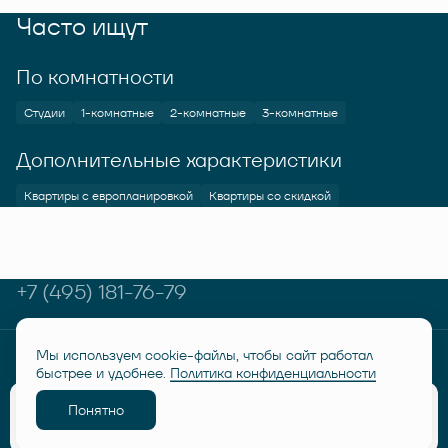
Часто ищут
По комнатности
Студии
1-комнатные
2-комнатные
3-комнатные
Дополнительные характеристики
Квартиры с европланировкой
Квартиры со скидкой
+7 (495) 181-76-79
Мы используем cookie-файлы, чтобы сайт работал
© RUSICH KOTELNIKI 2026
Политика конфиденциальности
быстрее и удобнее.
Политика конфиденциальности
Дисклеймер "Семейная ипотека от 6%"
Понятно
Разработано
Забронировать