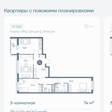
Квартиры с похожими планировками
№ 265
Корпус №12, Секция 2, Этаж 24
К
2
3-комнатная
74 м
15 424 600
руб.