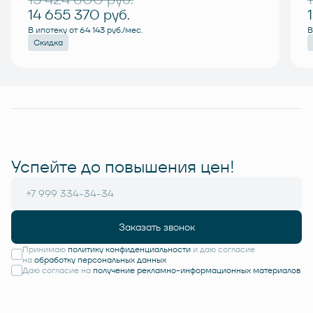
14 655 370
руб.
В ипотеку от 64 143 руб./мес.
В
Скидка
Успейте до повышения цен!
Заказать звонок
Принимаю
политику конфиденциальности
и даю согласие
на
обработку персональных данных
Даю согласие на
получение рекламно-информационных материалов