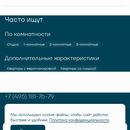
Часто ищут
По комнатности
Студии
1-комнатные
2-комнатные
3-комнатные
Дополнительные характеристики
Квартиры с европланировкой
Квартиры со скидкой
+7 (495) 181-76-79
Мы используем cookie-файлы, чтобы сайт работал
© RUSICH KOTELNIKI 2026
Политика конфиденциальности
быстрее и удобнее.
Политика конфиденциальности
Дисклеймер "Семейная ипотека от 6%"