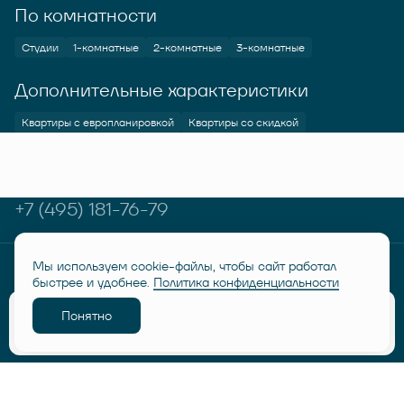
По комнатности
Студии
1-комнатные
2-комнатные
3-комнатные
Дополнительные характеристики
Квартиры с европланировкой
Квартиры со скидкой
+7 (495) 181-76-79
Мы используем cookie-файлы, чтобы сайт работал
© RUSICH KOTELNIKI 2026
Политика конфиденциальности
быстрее и удобнее.
Политика конфиденциальности
Дисклеймер "Семейная ипотека от 6%"
Понятно
Разработано
Забронировать