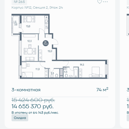
№ 265
Корпус №12, Секция 2, Этаж 24
К
2
3-комнатная
74 м
15 424 600
руб.
14 655 370
руб.
В ипотеку от 64 143 руб./мес.
В
Скидка