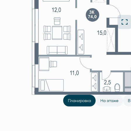
Планировка
На этаже
В