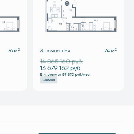
2
2
76 м
3-комнатная
74 м
14 865 160
руб.
13 679 162
руб.
В ипотеку от 59 870 руб./мес.
Скидка