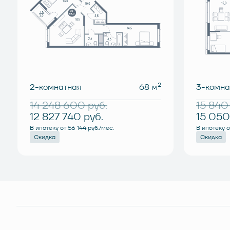
2
2-комнатная
68 м
3-комна
14 248 600
руб.
15 84
12 827 740
руб.
15 05
В ипотеку от 56 144 руб./мес.
В ипотеку о
Скидка
Скидка