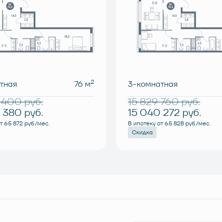
2
тная
76 м
3-комнатная
0 400
руб.
15 829 760
руб.
0 380
руб.
15 040 272
руб.
т 65 872 руб./мес.
В ипотеку от 65 828 руб./мес.
Скидка