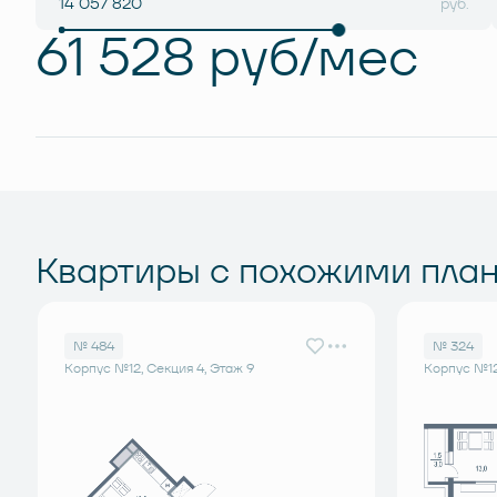
руб.
61 528 руб/мес
Квартиры с похожими пла
№ 484
№ 324
Корпус №12, Секция 4, Этаж 9
Корпус №12