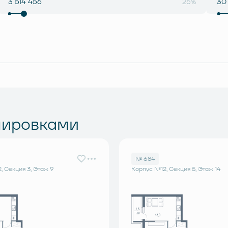
25%
нировками
№ 684
, Секция 3, Этаж 9
Корпус №12, Секция 5, Этаж 14