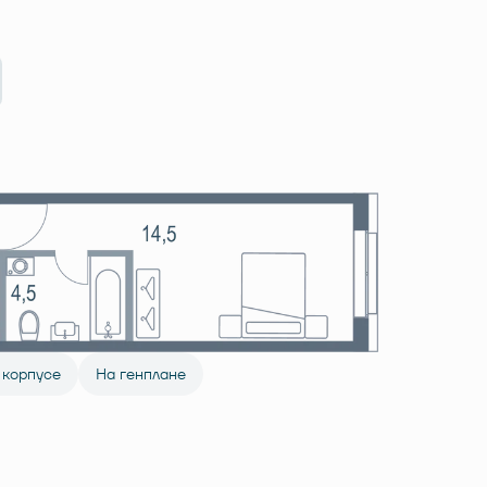
 корпусе
На генплане