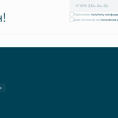
!
Принимаю
политику конфид
Даю согласие на
получение
е