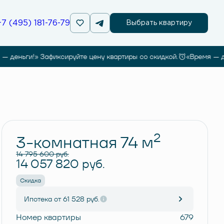
+7 (495) 181-76-79
Выбрать квартиру
еньги!» Зафиксируйте цену квартиры со скидкой.
«Время — деньг
Забронировать
2
3-комнатная 74 м
14 795 600 руб.
14 057 820 руб.
Скидка
Ипотека
от 61 528 руб.
Номер квартиры
679