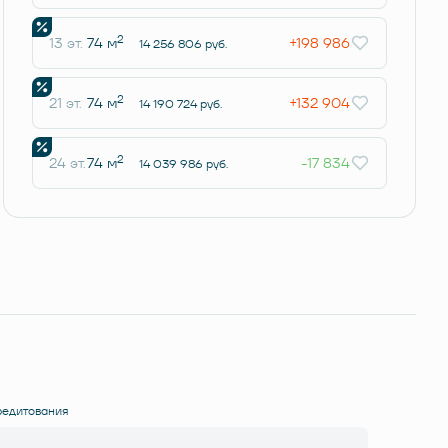
2
13 эт.
74 м
+198 986
14 256 806 руб.
2
21 эт.
74 м
+132 904
14 190 724 руб.
2
24 эт.
74 м
-17 834
14 039 986 руб.
редитования