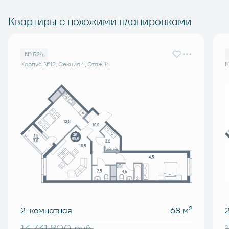
Квартиры с похожими планировками
№ 524
Корпус №12, Секция 4, Этаж 14
К
2
2-комнатная
68 м
13 731 800
руб.