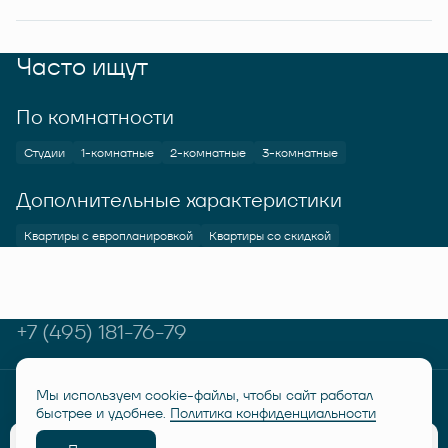
Часто ищут
По комнатности
Студии
1-комнатные
2-комнатные
3-комнатные
Дополнительные характеристики
Квартиры с европланировкой
Квартиры со скидкой
+7 (495) 181-76-79
Мы используем cookie-файлы, чтобы сайт работал
© RUSICH KOTELNIKI 2026
Политика конфиденциальности
быстрее и удобнее.
Политика конфиденциальности
Дисклеймер "Семейная ипотека от 6%"