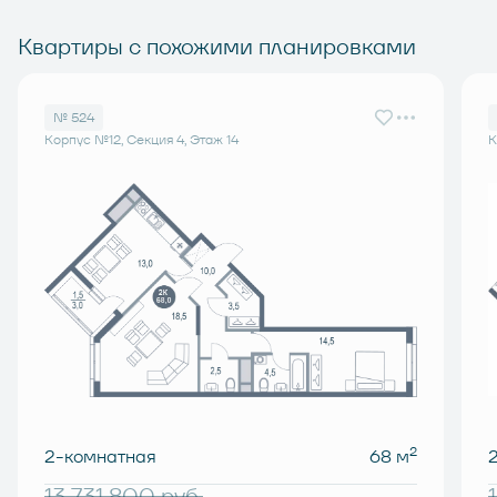
Квартиры с похожими планировками
№ 524
Корпус №12, Секция 4, Этаж 14
К
2
2-комнатная
68 м
13 731 800
руб.