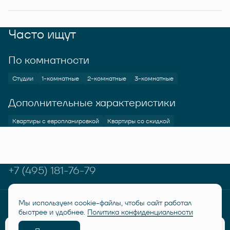
Часто ищут
По комнатности
Студии
1-комнатные
2-комнатные
3-комнатные
Дополнительные характеристики
Квартиры с европланировкой
Квартиры со скидкой
+7 (495) 181-76-79
Мы используем cookie-файлы, чтобы сайт работал
© RUSICH KOTELNIKI 2026
Политика конфиденциальности
быстрее и удобнее.
Политика конфиденциальности
Дисклеймер "Семейная ипотека от 6%"