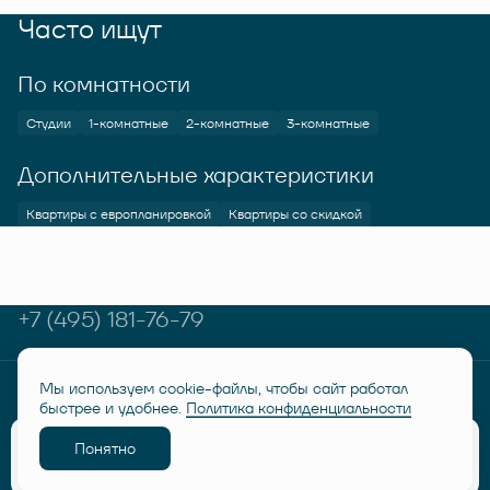
Часто ищут
По комнатности
Студии
1-комнатные
2-комнатные
3-комнатные
Дополнительные характеристики
Квартиры с европланировкой
Квартиры со скидкой
+7 (495) 181-76-79
Мы используем cookie-файлы, чтобы сайт работал
© RUSICH KOTELNIKI 2026
Политика конфиденциальности
быстрее и удобнее.
Политика конфиденциальности
Дисклеймер "Семейная ипотека от 6%"
Понятно
Разработано
Забронировать