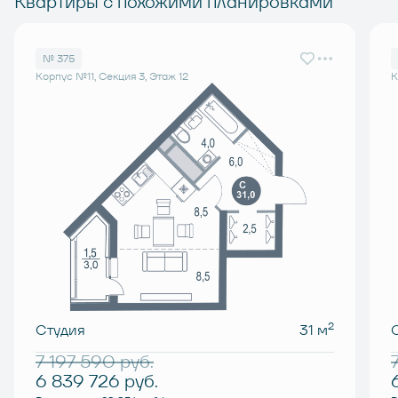
Квартиры с похожими планировками
№ 375
Корпус №11, Секция 3, Этаж 12
К
2
Студия
31 м
7 197 590
руб.
6 839 726
руб.