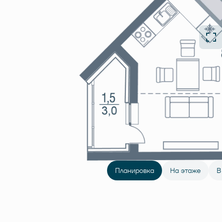
Планировка
На этаже
В