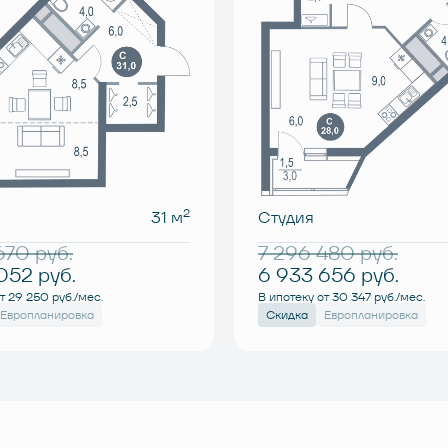
2
31 м
Студия
 670
руб.
7 296 480
руб.
 052
руб.
6 933 656
руб.
т 29 250 руб./мес.
В ипотеку от 30 347 руб./мес.
Европланировка
Скидка
Европланировка