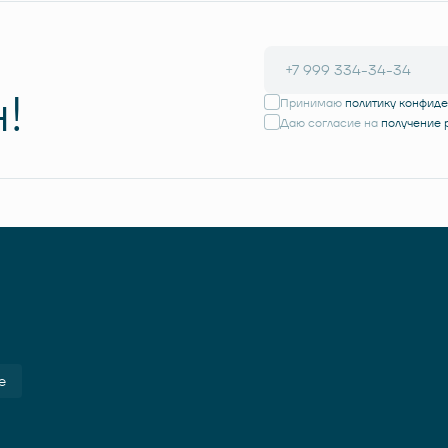
!
Принимаю
политику конфид
Даю согласие на
получение
е