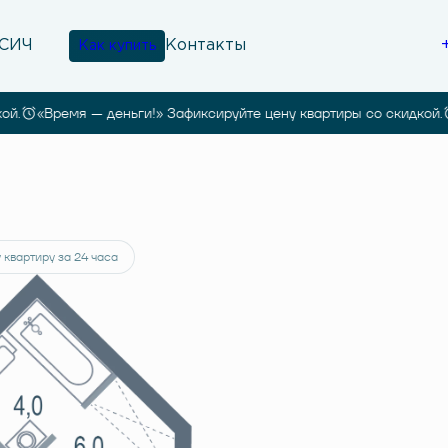
Контакты
Как купить
«Время — деньги!» Зафиксируйте цену квартиры со скидкой.
«
 квартиру за 24 часа