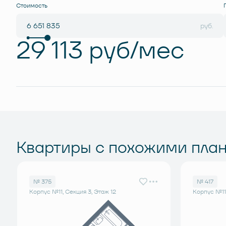
Стоимость
руб.
29 113 руб/мес
Квартиры с похожими пла
№ 375
№ 417
Корпус №11, Секция 3, Этаж 12
Корпус №11,