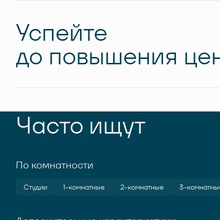
Успейте
до повышения цен
Часто ищут
По комнатности
Студии
1-комнатные
2-комнатные
3-комнатны