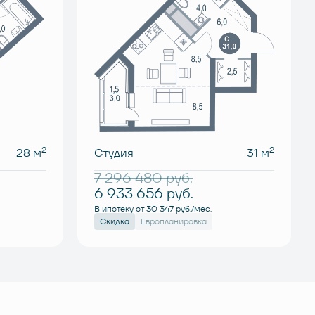
2
2
28 м
Студия
31 м
7 296 480
руб.
6 933 656
руб.
В ипотеку от 30 347 руб./мес.
Скидка
Европланировка