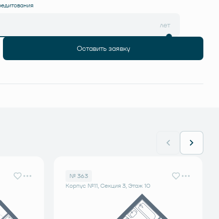
редитования
лет
Оставить заявку
№ 363
Корпус №11, Секция 3, Этаж 10