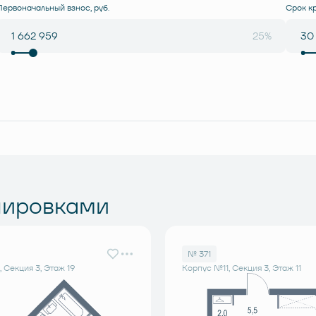
Первоначальный взнос, руб.
Срок к
25%
нировками
№ 371
 Секция 3, Этаж 19
Корпус №11, Секция 3, Этаж 11