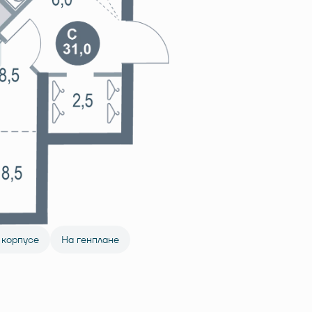
 корпусе
На генплане