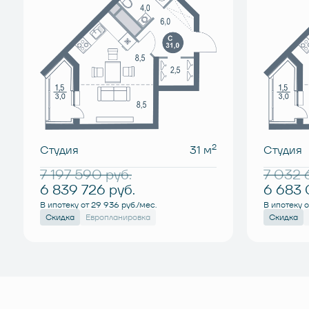
2
Студия
31 м
Студия
7 197 590
руб.
7 032
6 839 726
руб.
6 683
В ипотеку от 29 936 руб./мес.
В ипотеку о
Скидка
Европланировка
Скидка