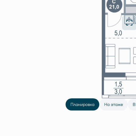
Планировка
На этаже
В