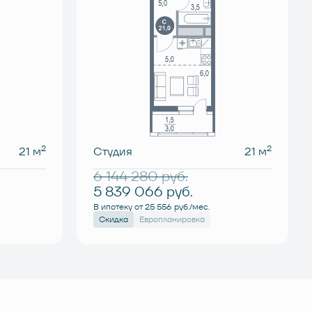
2
2
21 м
Студия
21 м
6 144 280
руб.
5 839 066
руб.
В ипотеку от 25 556 руб./мес.
Скидка
Европланировка