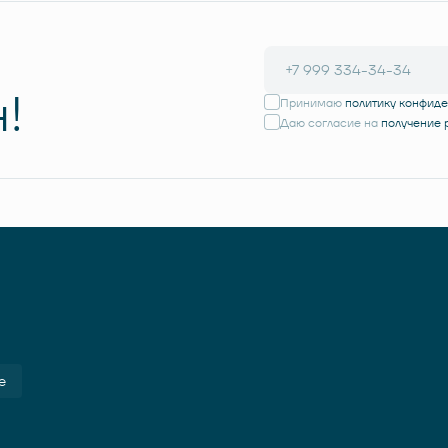
!
Принимаю
политику конфид
Даю согласие на
получение
е