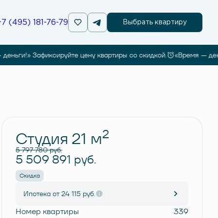
+7 (495) 181-76-79
Выбрать квартиру
— деньги!» Зафиксируйте цену квартиры со скидкой.
«Время — де
Забронировать
2
Студия 21 м
5 797 780 руб.
5 509 891 руб.
Скидка
Ипотека
от 24 115 руб.
Номер квартиры
339