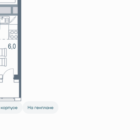
 корпусе
На генплане