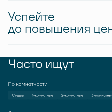
Успейте
до повышения цен
Часто ищут
По комнатности
Студии
1-комнатные
2-комнатные
3-комнатны