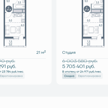
2
21 м
Студия
190
руб.
6 003 580
руб.
291
руб.
5 705 401
руб.
т 23 784 руб./мес.
В ипотеку от 24 971 руб./мес.
Европланировка
Скидка
Европланировка