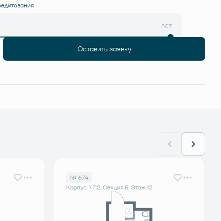
редитования
лет
Оставить заявку
№ 674
Корпус №12, Секция 5, Этаж 12