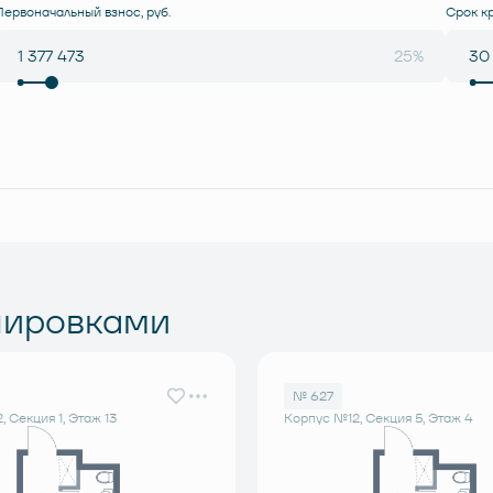
Первоначальный взнос, руб.
Срок к
25%
нировками
№ 627
 Секция 1, Этаж 13
Корпус №12, Секция 5, Этаж 4