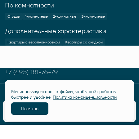
По комнатности
Студии
1-комнатные
2-комнатные
3-комнатные
Дополнительные характеристики
Квартиры с европланировкой
Квартиры со скидкой
+7 (495) 181-76-79
Мы используем cookie-файлы, чтобы сайт работал
© RUSICH KOTELNIKI 2026
Политика конфиденциальности
быстрее и удобнее.
Политика конфиденциальности
Дисклеймер "Семейная ипотека от 6%"
Понятно
Разработано
Забронировать