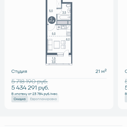
2
Студия
21 м
5 718 190
руб.
5 434 291
руб.
В ипотеку от 23 784 руб./мес.
В
Скидка
Европланировка