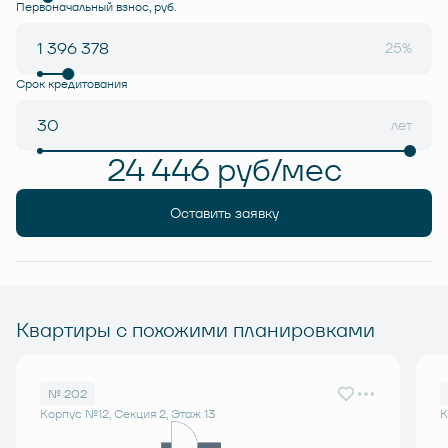
Первоначальный взнос, руб.
25%
Срок кредитования
лет
24 446 руб/мес
Оставить заявку
Квартиры с похожими планировками
№ 202
Корпус №12, Секция 2, Этаж 13
К