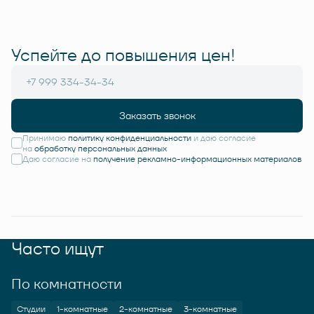
Успейте до повышения цен!
Заказать звонок
Принимаю
политику конфиденциальности
и даю согласие
на
обработку персональных данных
Даю согласие на
получение рекламно-информационных материалов
Часто ищут
По комнатности
Студии
1-комнатные
2-комнатные
3-комнатные