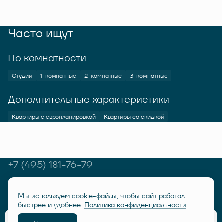
Часто ищут
По комнатности
Студии
1-комнатные
2-комнатные
3-комнатные
Дополнительные характеристики
Квартиры с европланировкой
Квартиры со скидкой
+7 (495) 181-76-79
Мы используем cookie-файлы, чтобы сайт работал
© RUSICH KOTELNIKI 2026
Политика конфиденциальности
быстрее и удобнее.
Политика конфиденциальности
Дисклеймер "Семейная ипотека от 6%"