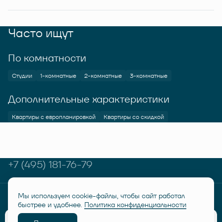
Часто ищут
По комнатности
Студии
1-комнатные
2-комнатные
3-комнатные
Дополнительные характеристики
Квартиры с европланировкой
Квартиры со скидкой
+7 (495) 181-76-79
Мы используем cookie-файлы, чтобы сайт работал
© RUSICH KOTELNIKI 2026
Политика конфиденциальности
быстрее и удобнее.
Политика конфиденциальности
Дисклеймер "Семейная ипотека от 6%"