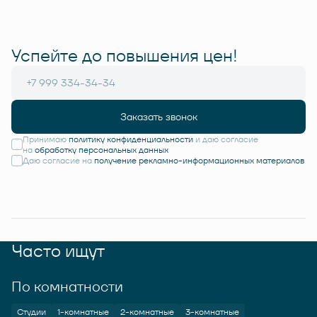
Успейте до повышения цен!
Заказать звонок
Принимаю
политику конфиденциальности
и даю согласие
на
обработку персональных данных
Даю согласие на
получение рекламно-информационных материалов
Часто ищут
По комнатности
Студии
1-комнатные
2-комнатные
3-комнатные