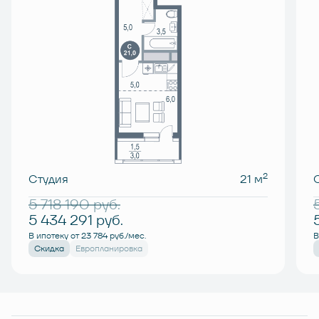
2
Студия
21 м
5 718 190
руб.
5 434 291
руб.
В ипотеку от 23 784 руб./мес.
В
Скидка
Европланировка