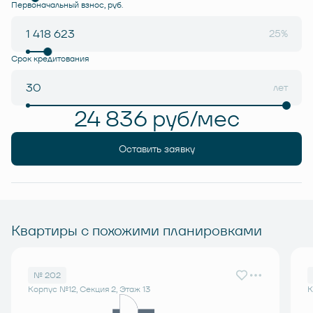
Первоначальный взнос, руб.
25%
Срок кредитования
лет
24 836 руб/мес
Оставить заявку
Квартиры с похожими планировками
№ 202
Корпус №12, Секция 2, Этаж 13
К