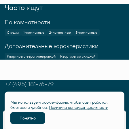
Часто ищут
По комнатности
Студии
1-комнатные
2-комнатные
3-комнатные
Дополнительные характеристики
Квартиры с европланировкой
Квартиры со скидкой
+7 (495) 181-76-79
Мы используем cookie-файлы, чтобы сайт работал
© RUSICH KOTELNIKI 2026
Политика конфиденциальности
быстрее и удобнее.
Политика конфиденциальности
Дисклеймер "Семейная ипотека от 6%"
Понятно
Разработано
Забронировать