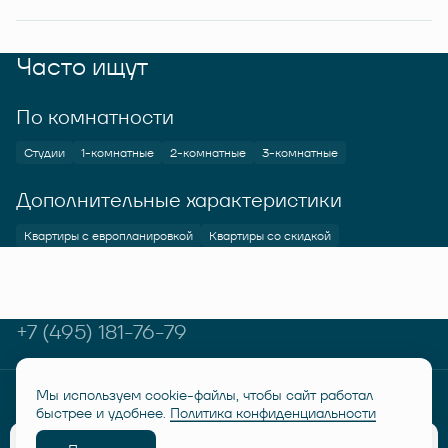
Часто ищут
По комнатности
Студии
1-комнатные
2-комнатные
3-комнатные
Дополнительные характеристики
Квартиры с европланировкой
Квартиры со скидкой
+7 (495) 181-76-79
Мы используем cookie-файлы, чтобы сайт работал
© RUSICH KOTELNIKI 2026
Политика конфиденциальности
быстрее и удобнее.
Политика конфиденциальности
Дисклеймер "Семейная ипотека от 6%"