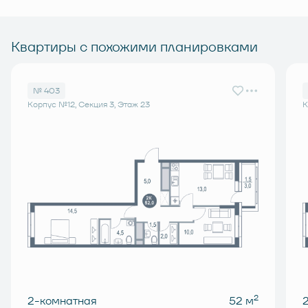
Квартиры с похожими планировками
№ 403
Корпус №12, Секция 3, Этаж 23
К
2
2-комнатная
52 м