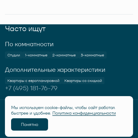
Часто ищут
По комнатности
Студии
1-комнатные
2-комнатные
3-комнатные
Дополнительные характеристики
Квартиры с европланировкой
Квартиры со скидкой
+7 (495) 181-76-79
Мы используем cookie-файлы, чтобы сайт работал
© RUSICH KOTELNIKI 2026
Политика конфиденциальности
быстрее и удобнее.
Политика конфиденциальности
Дисклеймер "Семейная ипотека от 6%"
Понятно
Разработано