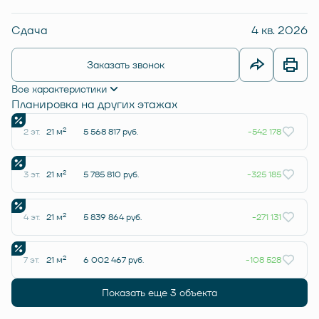
Сдача
4 кв. 2026
Заказать звонок
Все характеристики
Планировка на других этажах
2
2 эт.
21 м
5 568 817 руб.
-542 178
2
3 эт.
21 м
5 785 810 руб.
-325 185
2
4 эт.
21 м
5 839 864 руб.
-271 131
2
7 эт.
21 м
6 002 467 руб.
-108 528
Показать еще 3 объектa