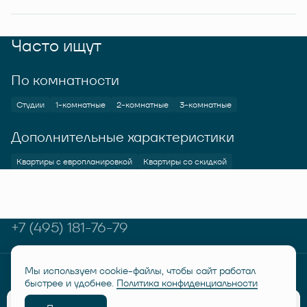
Часто ищут
По комнатности
Студии
1-комнатные
2-комнатные
3-комнатные
Дополнительные характеристики
Квартиры с европланировкой
Квартиры со скидкой
+7 (495) 181-76-79
Мы используем cookie-файлы, чтобы сайт работал
© RUSICH KOTELNIKI 2026
Политика конфиденциальности
быстрее и удобнее.
Политика конфиденциальности
Дисклеймер "Семейная ипотека от 6%"