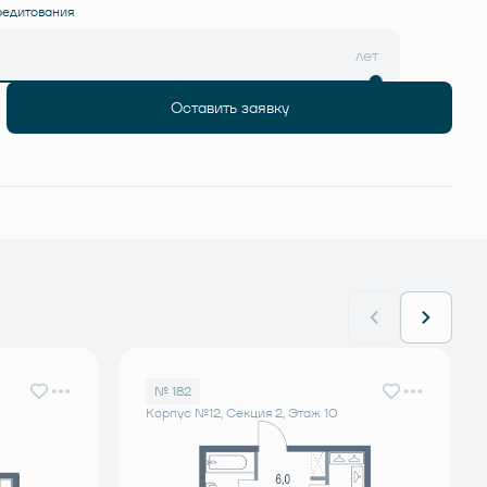
редитования
лет
Оставить заявку
№ 182
Корпус №12, Секция 2, Этаж 10