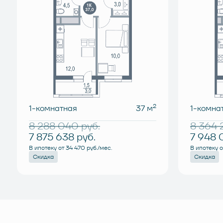
2
1-комнатная
37 м
1-комна
8 288 040
руб.
8 364
7 875 638
руб.
7 948 
В ипотеку от 34 470 руб./мес.
В ипотеку о
Скидка
Скидка