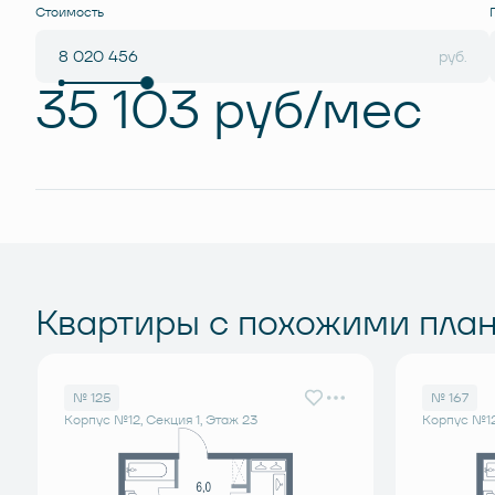
Стоимость
руб.
35 103 руб/мес
Квартиры с похожими пла
№ 125
№ 167
Корпус №12, Секция 1, Этаж 23
Корпус №12