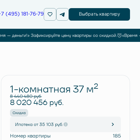
+7 (495) 181-76-79
Выбрать квартиру
— деньги!» Зафиксируйте цену квартиры со скидкой.
«Время — де
Забронировать
2
1-комнатная 37 м
8 440 480 руб.
8 020 456 руб.
Скидка
Ипотека
от 35 103 руб.
Номер квартиры
185