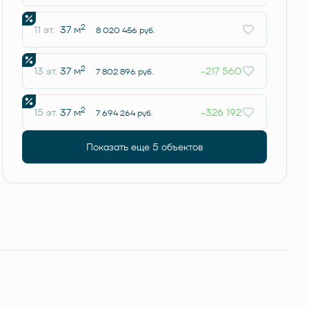
2
11 эт.
37 м
8 020 456 руб.
2
13 эт.
37 м
-217 560
7 802 896 руб.
2
15 эт.
37 м
-326 192
7 694 264 руб.
Показать еще 5 объектов