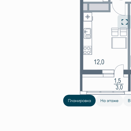
Планировка
На этаже
В