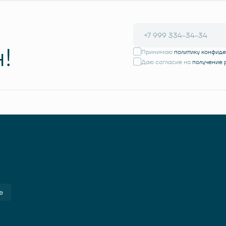
!
Принимаю
политику конфид
Даю согласие на
получение
е