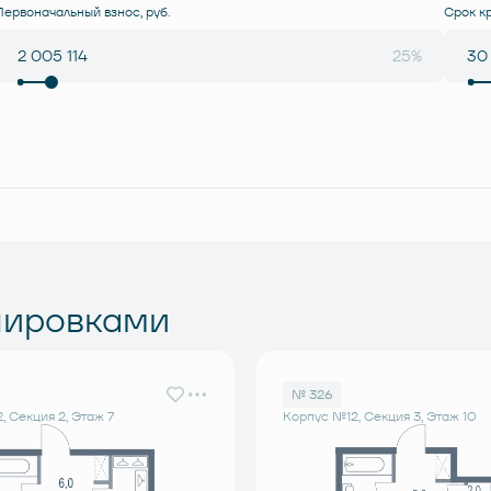
Первоначальный взнос, руб.
Срок к
25%
нировками
№ 326
, Секция 2, Этаж 7
Корпус №12, Секция 3, Этаж 10