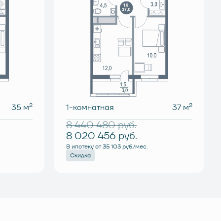
2
2
35 м
1-комнатная
37 м
8 440 480
руб.
8 020 456
руб.
В ипотеку от 35 103 руб./мес.
Скидка