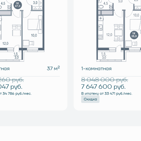
2
тная
37 м
1-комнатная
 260
руб.
8 048 000
руб.
047
руб.
7 647 600
руб.
т 34 786 руб./мес.
В ипотеку от 33 471 руб./мес.
Скидка