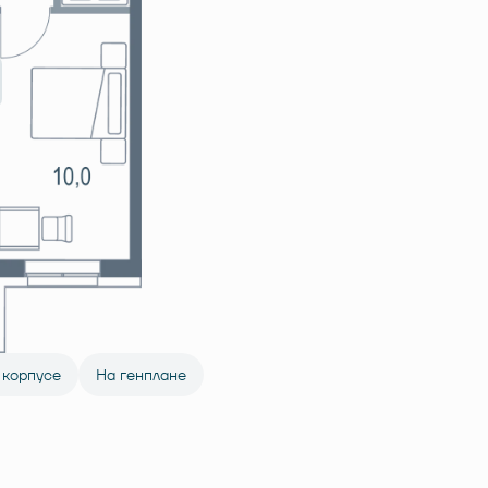
 корпусе
На генплане