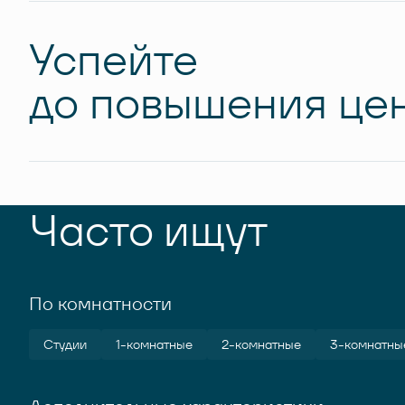
Успейте
до повышения цен
Часто ищут
По комнатности
Студии
1-комнатные
2-комнатные
3-комнатны